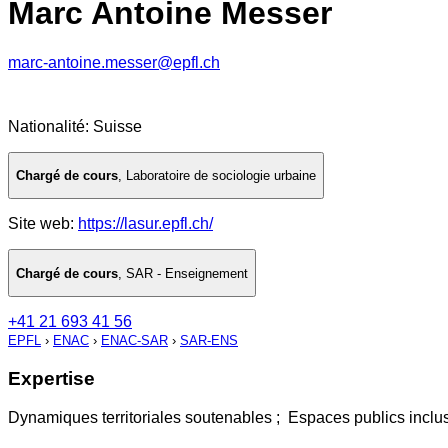
Marc Antoine Messer
marc-antoine.messer@epfl.ch
Nationalité: Suisse
Chargé de cours
,
Laboratoire de sociologie urbaine
Site web:
https://lasur.epfl.ch/
Chargé de cours
,
SAR - Enseignement
+41 21 693 41 56
EPFL
›
ENAC
›
ENAC-SAR
›
SAR-ENS
Expertise
Dynamiques territoriales soutenables ; Espaces publics inclus