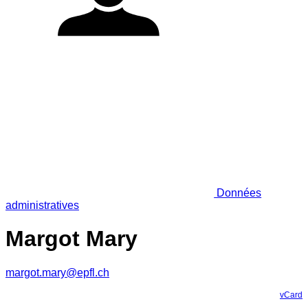
Données
administratives
Margot Mary
margot.mary@epfl.ch
vCard