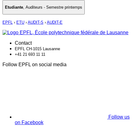
Etudiante
,
Auditeurs - Semestre printemps
EPFL
›
ETU
›
AUDIT-S
›
AUDIT-E
Contact
EPFL CH-1015 Lausanne
+41 21 693 11 11
Follow EPFL on social media
Follow us
on Facebook