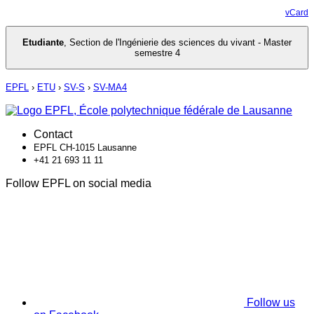
vCard
Etudiante
,
Section de l'Ingénierie des sciences du vivant - Master
semestre 4
EPFL
›
ETU
›
SV-S
›
SV-MA4
Contact
EPFL CH-1015 Lausanne
+41 21 693 11 11
Follow EPFL on social media
Follow us