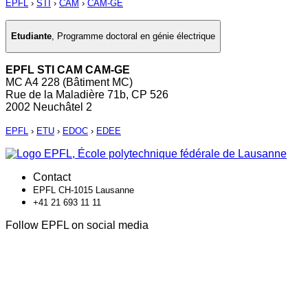
EPFL
›
STI
›
CAM
›
CAM-GE
Etudiante
,
Programme doctoral en génie électrique
EPFL STI CAM CAM-GE
MC A4 228 (Bâtiment MC)
Rue de la Maladière 71b, CP 526
2002 Neuchâtel 2
EPFL
›
ETU
›
EDOC
›
EDEE
Contact
EPFL CH-1015 Lausanne
+41 21 693 11 11
Follow EPFL on social media