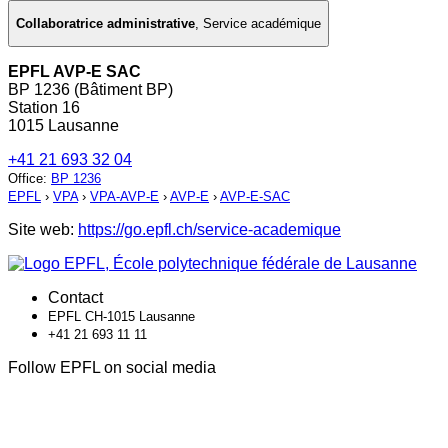
Collaboratrice administrative
,
Service académique
EPFL AVP-E SAC
BP 1236 (Bâtiment BP)
Station 16
1015 Lausanne
+41 21 693 32 04
Office
:
BP 1236
EPFL
›
VPA
›
VPA-AVP-E
›
AVP-E
›
AVP-E-SAC
Site web:
https://go.epfl.ch/service-academique
Contact
EPFL CH-1015 Lausanne
+41 21 693 11 11
Follow EPFL on social media