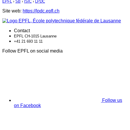
EPFL
›
SB
›
ISIC
›
LPDC
Site web:
https://lpdc.epfl.ch
Contact
EPFL CH-1015 Lausanne
+41 21 693 11 11
Follow EPFL on social media
Follow us
on Facebook