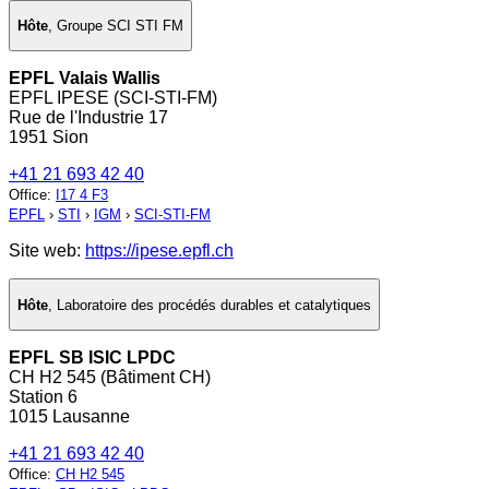
Hôte
,
Groupe SCI STI FM
EPFL Valais Wallis
EPFL IPESE (SCI-STI-FM)
Rue de l'Industrie 17
1951 Sion
+41 21 693 42 40
Office
:
I17 4 F3
EPFL
›
STI
›
IGM
›
SCI-STI-FM
Site web:
https://ipese.epfl.ch
Hôte
,
Laboratoire des procédés durables et catalytiques
EPFL SB ISIC LPDC
CH H2 545 (Bâtiment CH)
Station 6
1015 Lausanne
+41 21 693 42 40
Office
:
CH H2 545