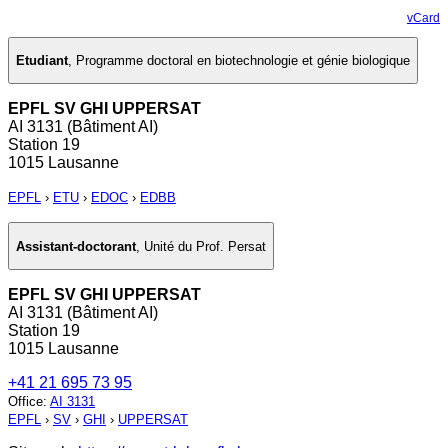
vCard
Etudiant
,
Programme doctoral en biotechnologie et génie biologique
EPFL SV GHI UPPERSAT
AI 3131 (Bâtiment AI)
Station 19
1015 Lausanne
EPFL
›
ETU
›
EDOC
›
EDBB
Assistant-doctorant
,
Unité du Prof. Persat
EPFL SV GHI UPPERSAT
AI 3131 (Bâtiment AI)
Station 19
1015 Lausanne
+41 21 695 73 95
Office
:
AI 3131
EPFL
›
SV
›
GHI
›
UPPERSAT