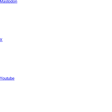
 Mastodon
 X
 Youtube