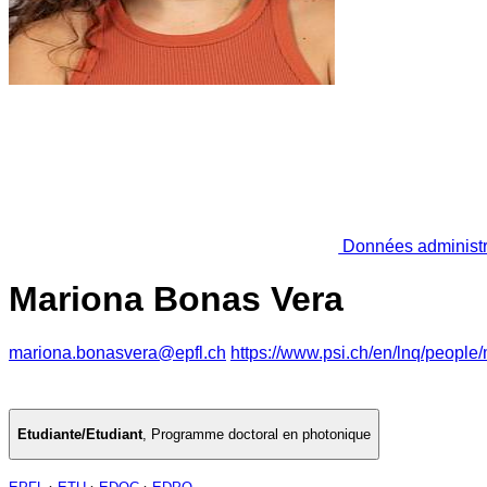
Données administr
Mariona Bonas Vera
mariona.bonasvera@epfl.ch
https://www.psi.ch/en/lnq/people
Etudiante/Etudiant
,
Programme doctoral en photonique