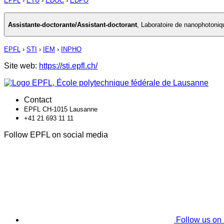
EPFL
›
ETU
›
EDOC
›
EDPO
Assistante-doctorante/Assistant-doctorant
,
Laboratoire de nanophotoniqu
EPFL
›
STI
›
IEM
›
INPHO
Site web:
https://sti.epfl.ch/
Contact
EPFL CH-1015 Lausanne
+41 21 693 11 11
Follow EPFL on social media
Follow us on