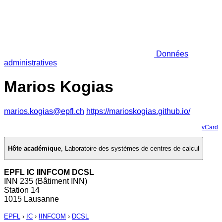
Données
administratives
Marios Kogias
marios.kogias@epfl.ch
https://marioskogias.github.io/
vCard
Hôte académique
,
Laboratoire des systèmes de centres de calcul
EPFL IC IINFCOM DCSL
INN 235 (Bâtiment INN)
Station 14
1015 Lausanne
EPFL
›
IC
›
IINFCOM
›
DCSL