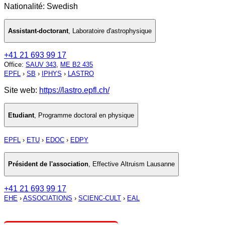
Nationalité: Swedish
Assistant-doctorant
,
Laboratoire d'astrophysique
+41 21 693 99 17
Office
:
SAUV 343
,
ME B2 435
EPFL
›
SB
›
IPHYS
›
LASTRO
Site web:
https://lastro.epfl.ch/
Etudiant
,
Programme doctoral en physique
EPFL
›
ETU
›
EDOC
›
EDPY
Président de l'association
,
Effective Altruism Lausanne
+41 21 693 99 17
EHE
›
ASSOCIATIONS
›
SCIENC-CULT
›
EAL