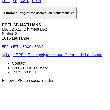
EPFL
›
SB
›
MATH
›
GR-PI
Etudiant
,
Programme doctoral en mathématiques
EPFL SB MATH MNS
MA C2 622 (Bâtiment MA)
Station 8
1015 Lausanne
EPFL
›
ETU
›
EDOC
›
EDMA
Contact
EPFL CH-1015 Lausanne
+41 21 693 11 11
Follow EPFL on social media