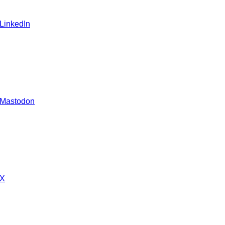
 LinkedIn
 Mastodon
 X