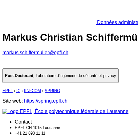
Données administr
Markus Christian Schiffermül
markus.schiffermuller@epfl.ch
Post-Doctorant
,
Laboratoire d'ingéniérie de sécurité et privacy
EPFL
›
IC
›
IINFCOM
›
SPRING
Site web:
https://spring.epfl.ch
Contact
EPFL CH-1015 Lausanne
+41 21 693 11 11