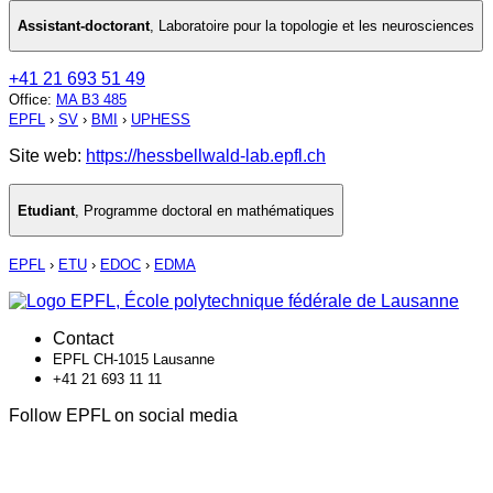
Assistant-doctorant
,
Laboratoire pour la topologie et les neurosciences
+41 21 693 51 49
Office
:
MA B3 485
EPFL
›
SV
›
BMI
›
UPHESS
Site web:
https://hessbellwald-lab.epfl.ch
Etudiant
,
Programme doctoral en mathématiques
EPFL
›
ETU
›
EDOC
›
EDMA
Contact
EPFL CH-1015 Lausanne
+41 21 693 11 11
Follow EPFL on social media