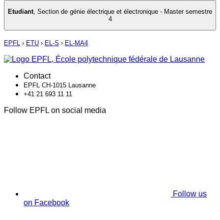
Etudiant
,
Section de génie électrique et électronique - Master semestre
4
EPFL
›
ETU
›
EL-S
›
EL-MA4
Contact
EPFL CH-1015 Lausanne
+41 21 693 11 11
Follow EPFL on social media
Follow us
on Facebook