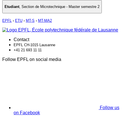
Etudiant
,
Section de Microtechnique - Master semestre 2
EPFL
›
ETU
›
MT-S
›
MT-MA2
Contact
EPFL CH-1015 Lausanne
+41 21 693 11 11
Follow EPFL on social media
Follow us
on Facebook