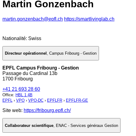
Martin Gonzenbach
martin.gonzenbach@epfl.ch
https://smartlivinglab.ch
Nationalité: Swiss
Directeur opérationnel
,
Campus Fribourg - Gestion
EPFL Campus Fribourg - Gestion
Passage du Cardinal 13b
1700 Fribourg
+41 21 693 28 60
Office
:
HBL 1 4B
EPFL
›
VPO
›
VPO-DC
›
EPFLFR
›
EPFLFR-GE
Site web:
https://fribourg.epfl.ch/
Collaborateur scientifique
,
ENAC - Services généraux Gestion