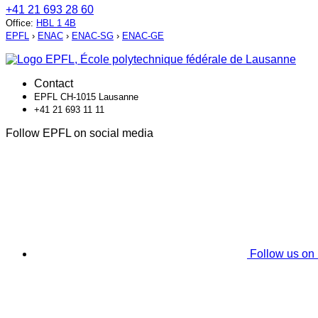
+41 21 693 28 60
Office
:
HBL 1 4B
EPFL
›
ENAC
›
ENAC-SG
›
ENAC-GE
Contact
EPFL CH-1015 Lausanne
+41 21 693 11 11
Follow EPFL on social media
Follow us on