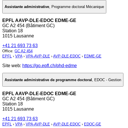
Assistante administrative
,
Programme doctoral Mécanique
EPFL AAVP-DLE-EDOC EDME-GE
GC A2 454 (Bâtiment GC)
Station 18
1015 Lausanne
+41 21 693 73 63
Office
:
GC A2 454
EPFL
›
VPA
›
VPA-AVP-DLE
›
AVP-DLE-EDOC
›
EDME-GE
Site web:
https://go.epfl.ch/phd-edme
Assistante administrative de programme doctoral
,
EDOC - Gestion
EPFL AAVP-DLE-EDOC EDME-GE
GC A2 454 (Bâtiment GC)
Station 18
1015 Lausanne
+41 21 693 73 63
EPFL
›
VPA
›
VPA-AVP-DLE
›
AVP-DLE-EDOC
›
EDOC-GE