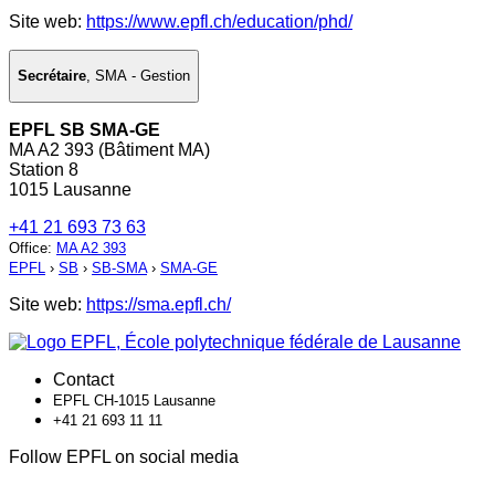
Site web:
https://www.epfl.ch/education/phd/
Secrétaire
,
SMA - Gestion
EPFL SB SMA-GE
MA A2 393 (Bâtiment MA)
Station 8
1015 Lausanne
+41 21 693 73 63
Office
:
MA A2 393
EPFL
›
SB
›
SB-SMA
›
SMA-GE
Site web:
https://sma.epfl.ch/
Contact
EPFL CH-1015 Lausanne
+41 21 693 11 11
Follow EPFL on social media