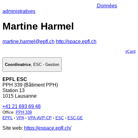
Données
administratives
Martine Harmel
martine.harmel@epfl.ch
http://space.epfl.ch
vCard
Coordinatrice
,
ESC - Gestion
EPFL ESC
PPH 339 (Bâtiment PPH)
Station 13
1015 Lausanne
+41 21 693 69 48
Office
:
PPH 339
EPFL
›
VPA
›
VPA-AVP-CP
›
ESC
›
ESC-GE
Site web:
https://espace.epfl.ch/