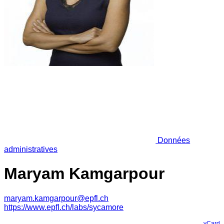
Données
administratives
Maryam Kamgarpour
maryam.kamgarpour@epfl.ch
https://www.epfl.ch/labs/sycamore
vCard