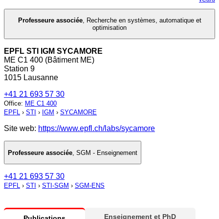
Professeure associée
,
Recherche en systèmes, automatique et
optimisation
EPFL STI IGM SYCAMORE
ME C1 400 (Bâtiment ME)
Station 9
1015 Lausanne
+41 21 693 57 30
Office
:
ME C1 400
EPFL
›
STI
›
IGM
›
SYCAMORE
Site web:
https://www.epfl.ch/labs/sycamore
Professeure associée
,
SGM - Enseignement
+41 21 693 57 30
EPFL
›
STI
›
STI-SGM
›
SGM-ENS
Enseignement et PhD
Publications