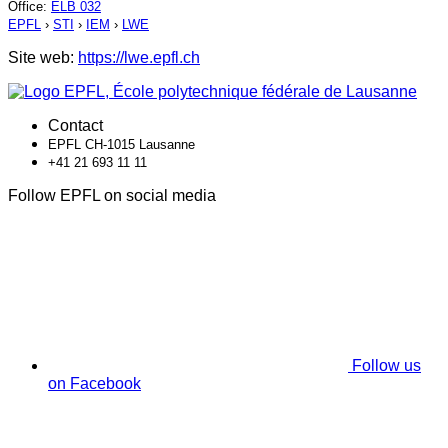
Office
:
ELB 032
EPFL
›
STI
›
IEM
›
LWE
Site web:
https://lwe.epfl.ch
Contact
EPFL CH-1015 Lausanne
+41 21 693 11 11
Follow EPFL on social media
Follow us
on Facebook