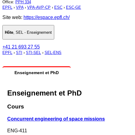
Office
:
PPH 334
EPFL
›
VPA
›
VPA-AVP-CP
›
ESC
›
ESC-GE
Site web:
https://espace.epfl.ch/
Hôte
,
SEL - Enseignement
+41 21 693 27 55
EPFL
›
STI
›
STI-SEL
›
SEL-ENS
Enseignement et PhD
Enseignement et PhD
Cours
Concurrent engineering of space missions
ENG-411