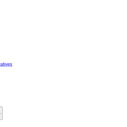
atives
p