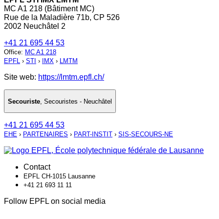
MC A1 218 (Bâtiment MC)
Rue de la Maladière 71b, CP 526
2002 Neuchâtel 2
+41 21 695 44 53
Office
:
MC A1 218
EPFL
›
STI
›
IMX
›
LMTM
Site web:
https://lmtm.epfl.ch/
Secouriste
,
Secouristes - Neuchâtel
+41 21 695 44 53
EHE
›
PARTENAIRES
›
PART-INSTIT
›
SIS-SECOURS-NE
Contact
EPFL CH-1015 Lausanne
+41 21 693 11 11
Follow EPFL on social media