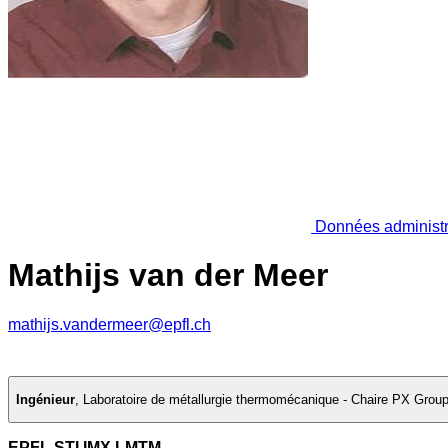
Données administr
Mathijs van der Meer
mathijs.vandermeer@epfl.ch
Ingénieur
,
Laboratoire de métallurgie thermomécanique - Chaire PX Grou
EPFL STI IMX LMTM