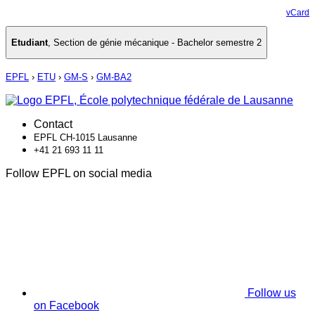
vCard
Etudiant
,
Section de génie mécanique - Bachelor semestre 2
EPFL
›
ETU
›
GM-S
›
GM-BA2
Contact
EPFL CH-1015 Lausanne
+41 21 693 11 11
Follow EPFL on social media
Follow us
on Facebook