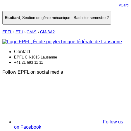
vCard
Etudiant
,
Section de génie mécanique - Bachelor semestre 2
EPFL
›
ETU
›
GM-S
›
GM-BA2
Contact
EPFL CH-1015 Lausanne
+41 21 693 11 11
Follow EPFL on social media
Follow us
on Facebook