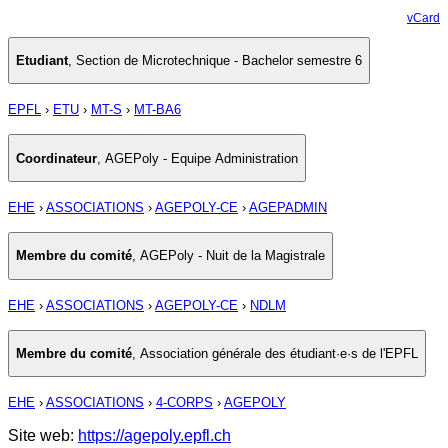
vCard
Etudiant
,
Section de Microtechnique - Bachelor semestre 6
EPFL
›
ETU
›
MT-S
›
MT-BA6
Coordinateur
,
AGEPoly - Equipe Administration
EHE
›
ASSOCIATIONS
›
AGEPOLY-CE
›
AGEPADMIN
Membre du comité
,
AGEPoly - Nuit de la Magistrale
EHE
›
ASSOCIATIONS
›
AGEPOLY-CE
›
NDLM
Membre du comité
,
Association générale des étudiant·e·s de l'EPFL
EHE
›
ASSOCIATIONS
›
4-CORPS
›
AGEPOLY
Site web:
https://agepoly.epfl.ch