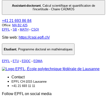
Assistant-doctorant
,
Calcul scientifique et quantification de
l'incertitude - Chaire CADMOS
+41 21 693 86 84
Office
:
MA B2 425
EPFL
›
SB
›
MATH
›
CSQI
Site web:
https://csqi.epfl.ch/
Etudiant
,
Programme doctoral en mathématiques
EPFL
›
ETU
›
EDOC
›
EDMA
Contact
EPFL CH-1015 Lausanne
+41 21 693 11 11
Follow EPFL on social media