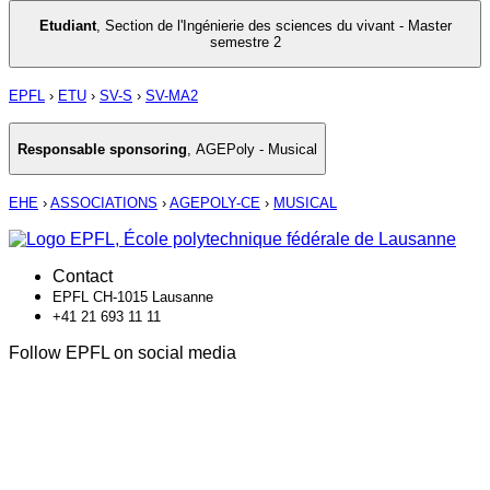
Etudiant
,
Section de l'Ingénierie des sciences du vivant - Master
semestre 2
EPFL
›
ETU
›
SV-S
›
SV-MA2
Responsable sponsoring
,
AGEPoly - Musical
EHE
›
ASSOCIATIONS
›
AGEPOLY-CE
›
MUSICAL
Contact
EPFL CH-1015 Lausanne
+41 21 693 11 11
Follow EPFL on social media