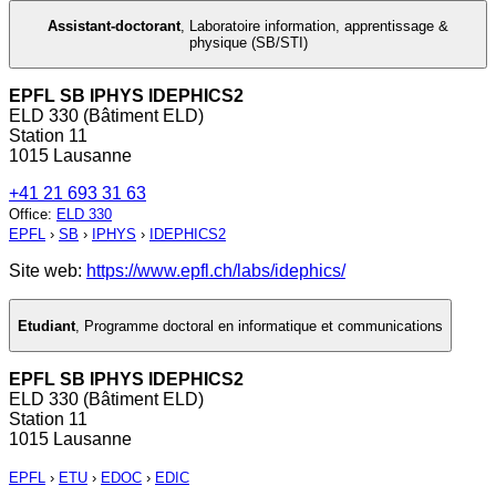
Assistant-doctorant
,
Laboratoire information, apprentissage &
physique (SB/STI)
EPFL SB IPHYS IDEPHICS2
ELD 330 (Bâtiment ELD)
Station 11
1015 Lausanne
+41 21 693 31 63
Office
:
ELD 330
EPFL
›
SB
›
IPHYS
›
IDEPHICS2
Site web:
https://www.epfl.ch/labs/idephics/
Etudiant
,
Programme doctoral en informatique et communications
EPFL SB IPHYS IDEPHICS2
ELD 330 (Bâtiment ELD)
Station 11
1015 Lausanne
EPFL
›
ETU
›
EDOC
›
EDIC