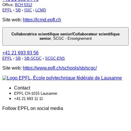
Office
:
BCH 5312
EPFL
›
SB
›
ISIC
›
LCMD
Site web:
https://lcmd.epfl.ch
Collaboratrice scientifique senior/Collaborateur scientifique
senior
,
SCGC - Enseignement
+41 21 693 93 56
EPFL
›
SB
›
SB-SCGC
›
SCGC-ENS
Site web:
https://www.epfl.ch/schools/sb/scgc/
Contact
EPFL CH-1015 Lausanne
+41 21 693 11 11
Follow EPFL on social media