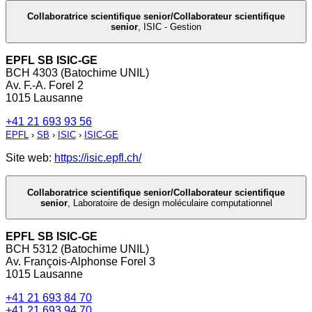
Collaboratrice scientifique senior/Collaborateur scientifique
senior
,
ISIC - Gestion
EPFL SB ISIC-GE
BCH 4303 (Batochime UNIL)
Av. F.-A. Forel 2
1015 Lausanne
+41 21 693 93 56
EPFL
›
SB
›
ISIC
›
ISIC-GE
Site web:
https://isic.epfl.ch/
Collaboratrice scientifique senior/Collaborateur scientifique
senior
,
Laboratoire de design moléculaire computationnel
EPFL SB ISIC-GE
BCH 5312 (Batochime UNIL)
Av. François-Alphonse Forel 3
1015 Lausanne
+41 21 693 84 70
+41 21 693 94 70