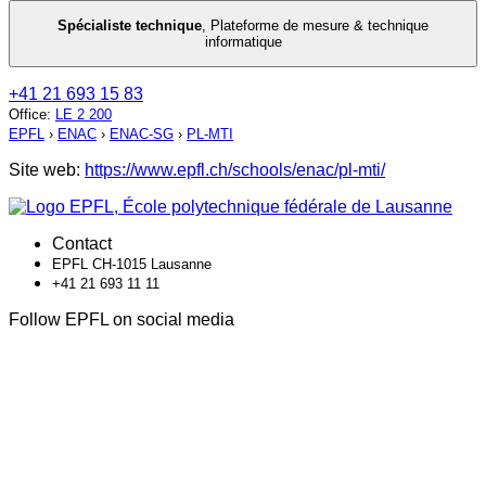
Spécialiste technique
,
Plateforme de mesure & technique
informatique
+41 21 693 15 83
Office
:
LE 2 200
EPFL
›
ENAC
›
ENAC-SG
›
PL-MTI
Site web:
https://www.epfl.ch/schools/enac/pl-mti/
Contact
EPFL CH-1015 Lausanne
+41 21 693 11 11
Follow EPFL on social media