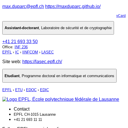
max.duparc@epfl.ch
https://maxduparc.github.io/
vCard
Assistant-doctorant
,
Laboratoire de sécurité et de cryptographie
+41 21 693 33 50
Office
:
INF 236
EPFL
›
IC
›
IINFCOM
›
LASEC
Site web:
https://lasec.epfl.ch/
Etudiant
,
Programme doctoral en informatique et communications
EPFL
›
ETU
›
EDOC
›
EDIC
Contact
EPFL CH-1015 Lausanne
+41 21 693 11 11