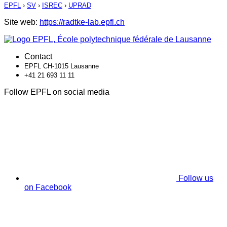
EPFL
›
SV
›
ISREC
›
UPRAD
Site web:
https://radtke-lab.epfl.ch
Contact
EPFL CH-1015 Lausanne
+41 21 693 11 11
Follow EPFL on social media
Follow us
on Facebook