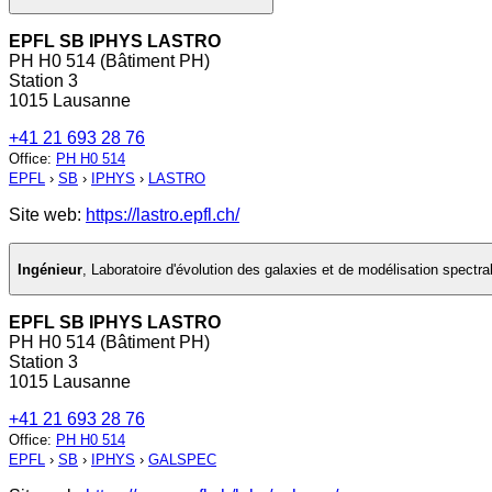
EPFL SB IPHYS LASTRO
PH H0 514 (Bâtiment PH)
Station 3
1015 Lausanne
+41 21 693 28 76
Office
:
PH H0 514
EPFL
›
SB
›
IPHYS
›
LASTRO
Site web:
https://lastro.epfl.ch/
Ingénieur
,
Laboratoire d'évolution des galaxies et de modélisation spectra
EPFL SB IPHYS LASTRO
PH H0 514 (Bâtiment PH)
Station 3
1015 Lausanne
+41 21 693 28 76
Office
:
PH H0 514
EPFL
›
SB
›
IPHYS
›
GALSPEC