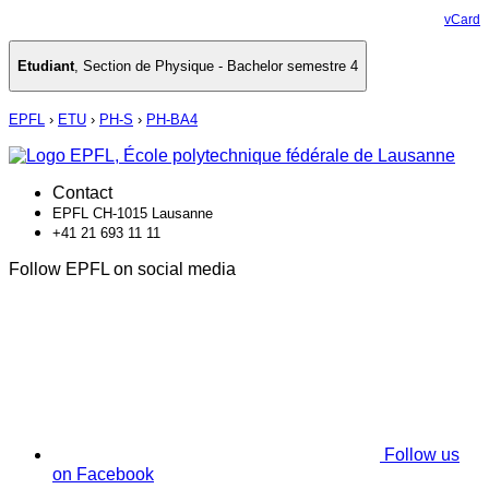
vCard
Etudiant
,
Section de Physique - Bachelor semestre 4
EPFL
›
ETU
›
PH-S
›
PH-BA4
Contact
EPFL CH-1015 Lausanne
+41 21 693 11 11
Follow EPFL on social media
Follow us
on Facebook