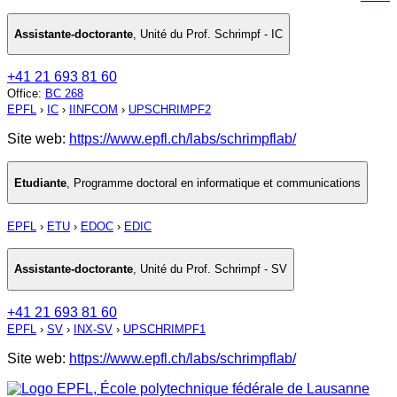
Assistante-doctorante
,
Unité du Prof. Schrimpf - IC
+41 21 693 81 60
Office
:
BC 268
EPFL
›
IC
›
IINFCOM
›
UPSCHRIMPF2
Site web:
https://www.epfl.ch/labs/schrimpflab/
Etudiante
,
Programme doctoral en informatique et communications
EPFL
›
ETU
›
EDOC
›
EDIC
Assistante-doctorante
,
Unité du Prof. Schrimpf - SV
+41 21 693 81 60
EPFL
›
SV
›
INX-SV
›
UPSCHRIMPF1
Site web:
https://www.epfl.ch/labs/schrimpflab/