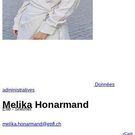
Données
administratives
Melika Honarmand
Elle - She/her
melika.honarmand@epfl.ch
vCard