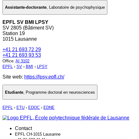
Assistante-doctorante
,
Laboratoire de psychophysique
EPFL SV BMI LPSY
SV 2805 (Bâtiment SV)
Station 19
1015 Lausanne
+41 21 693 72 29
+41 21 693 93 53
Office
:
AI 3102
EPFL
›
SV
›
BMI
›
LPSY
Site web:
https://lpsy.epfl.ch/
Etudiante
,
Programme doctoral en neurosciences
EPFL
›
ETU
›
EDOC
›
EDNE
Contact
EPFL CH-1015 Lausanne