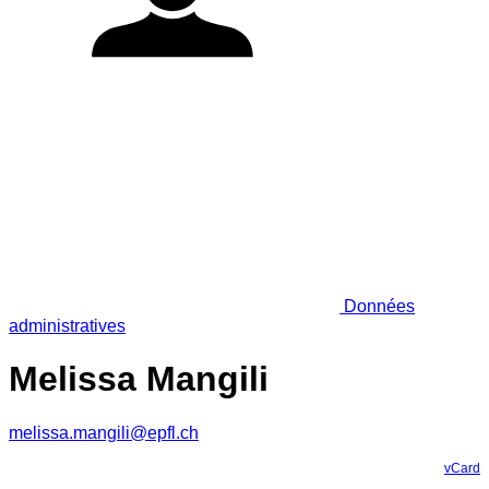
Données
administratives
Melissa Mangili
melissa.mangili@epfl.ch
vCard