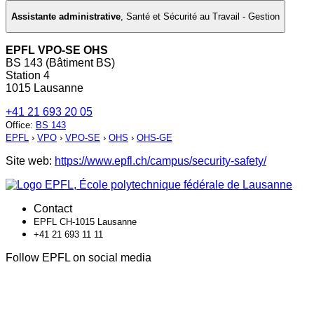
Assistante administrative
,
Santé et Sécurité au Travail - Gestion
EPFL VPO-SE OHS
BS 143 (Bâtiment BS)
Station 4
1015 Lausanne
+41 21 693 20 05
Office
:
BS 143
EPFL
›
VPO
›
VPO-SE
›
OHS
›
OHS-GE
Site web:
https://www.epfl.ch/campus/security-safety/
Contact
EPFL CH-1015 Lausanne
+41 21 693 11 11
Follow EPFL on social media