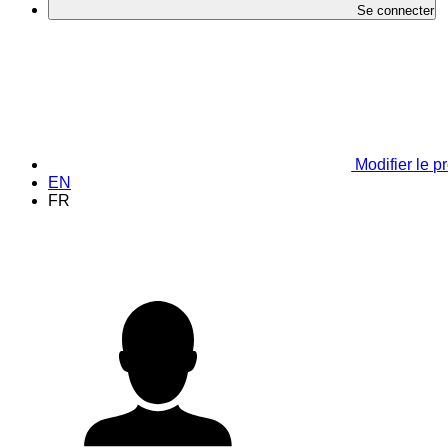
Se connecter
Modifier le pr
EN
FR