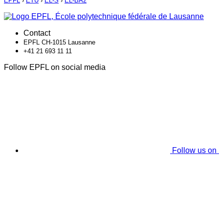
EPFL
›
ETU
›
EL-S
›
EL-BA2
Contact
EPFL CH-1015 Lausanne
+41 21 693 11 11
Follow EPFL on social media
Follow us on