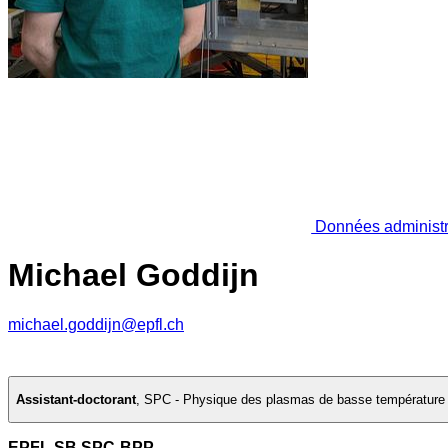
Données administr
Michael Goddijn
michael.goddijn@epfl.ch
Assistant-doctorant
,
SPC - Physique des plasmas de basse température e
EPFL SB SPC-BPP