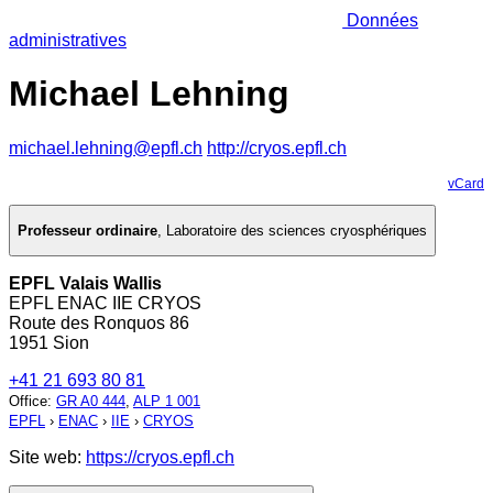
Données
administratives
Michael Lehning
michael.lehning@epfl.ch
http://cryos.epfl.ch
vCard
Professeur ordinaire
,
Laboratoire des sciences cryosphériques
EPFL Valais Wallis
EPFL ENAC IIE CRYOS
Route des Ronquos 86
1951 Sion
+41 21 693 80 81
Office
:
GR A0 444
,
ALP 1 001
EPFL
›
ENAC
›
IIE
›
CRYOS
Site web:
https://cryos.epfl.ch