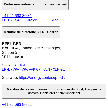
Professeur ordinaire
,
SSIE - Enseignement
+41 21 693 80 81
EPFL
›
ENAC
›
ENAC-SSIE
›
SSIE-ENS
Membre du directoire
,
CEN - Gestion
EPFL CEN
BAC 104 (Château de Bassenges)
Station 5
1015 Lausanne
Office
:
BAC 104
EPFL
›
VPA
›
VPA-AVP-CP
›
CEN
›
CEN-GE
Site web:
https://energycenter.epfl.ch/
Membre de la commission du programme doctoral
,
Programme
doctoral Génie civil et environnement
+41 21 693 80 81