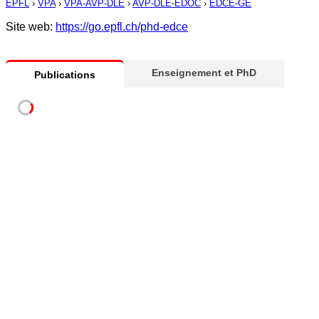
EPFL
›
VPA
›
VPA-AVP-DLE
›
AVP-DLE-EDOC
›
EDCE-GE
Site web:
https://go.epfl.ch/phd-edce
Enseignement et PhD
Publications