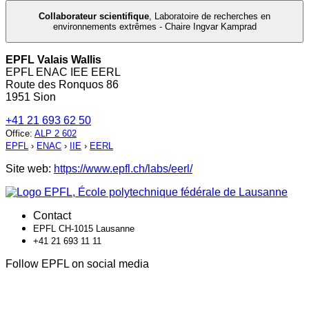
Collaborateur scientifique
,
Laboratoire de recherches en
environnements extrêmes - Chaire Ingvar Kamprad
EPFL Valais Wallis
EPFL ENAC IEE EERL
Route des Ronquos 86
1951 Sion
+41 21 693 62 50
Office
:
ALP 2 602
EPFL
›
ENAC
›
IIE
›
EERL
Site web:
https://www.epfl.ch/labs/eerl/
Contact
EPFL CH-1015 Lausanne
+41 21 693 11 11
Follow EPFL on social media