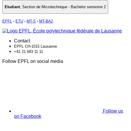
Etudiant
,
Section de Microtechnique - Bachelor semestre 2
EPFL
›
ETU
›
MT-S
›
MT-BA2
Contact
EPFL CH-1015 Lausanne
+41 21 693 11 11
Follow EPFL on social media
Follow us
on Facebook