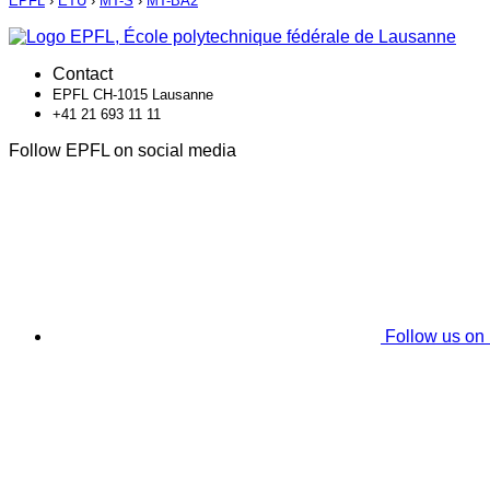
EPFL
›
ETU
›
MT-S
›
MT-BA2
Contact
EPFL CH-1015 Lausanne
+41 21 693 11 11
Follow EPFL on social media
Follow us on