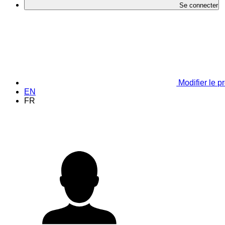
Se connecter
Modifier le pr
EN
FR