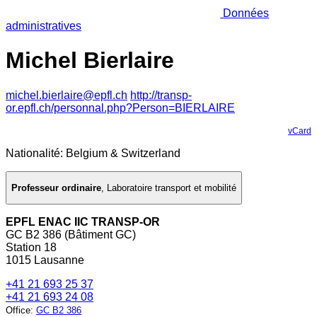
Données
administratives
Michel Bierlaire
michel.bierlaire@epfl.ch
http://transp-
or.epfl.ch/personnal.php?Person=BIERLAIRE
vCard
Nationalité: Belgium & Switzerland
Professeur ordinaire
,
Laboratoire transport et mobilité
EPFL ENAC IIC TRANSP-OR
GC B2 386 (Bâtiment GC)
Station 18
1015 Lausanne
+41 21 693 25 37
+41 21 693 24 08
Office
:
GC B2 386