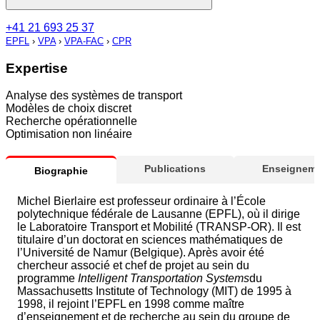
+41 21 693 25 37
EPFL
›
VPA
›
VPA-FAC
›
CPR
Expertise
Analyse des systèmes de transport
Modèles de choix discret
Recherche opérationnelle
Optimisation non linéaire
Publications
Enseigneme
Biographie
Michel Bierlaire est professeur ordinaire à l’École
polytechnique fédérale de Lausanne (EPFL), où il dirige
le Laboratoire Transport et Mobilité (TRANSP-OR). Il est
titulaire d’un doctorat en sciences mathématiques de
l’Université de Namur (Belgique). Après avoir été
chercheur associé et chef de projet au sein du
programme
Intelligent Transportation Systems
du
Massachusetts Institute of Technology (MIT) de 1995 à
1998, il rejoint l’EPFL en 1998 comme maître
d’enseignement et de recherche au sein du groupe de