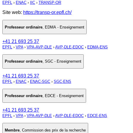
EPFL
›
ENAC
›
IIC
›
TRANSP-OR
Site web:
https://transp-or.epfl.ch/
Professeur ordinaire
,
EDMA - Enseignement
+41 21 693 25 37
EPFL
›
VPA
›
VPA-AVP-DLE
›
AVP-DLE-EDOC
›
EDMA-ENS
Professeur ordinaire
,
SGC - Enseignement
+41 21 693 25 37
EPFL
›
ENAC
›
ENAC-SGC
›
SGC-ENS
Professeur ordinaire
,
EDCE - Enseignement
+41 21 693 25 37
EPFL
›
VPA
›
VPA-AVP-DLE
›
AVP-DLE-EDOC
›
EDCE-ENS
Membre
,
Commission des prix de la recherche