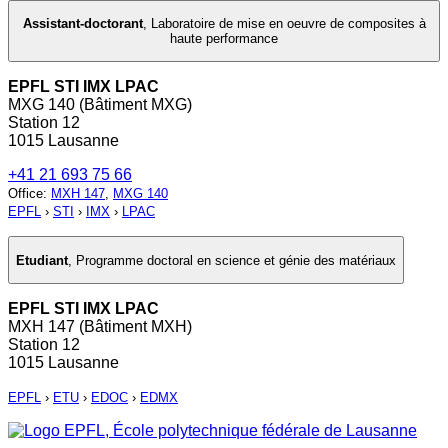
Assistant-doctorant
,
Laboratoire de mise en oeuvre de composites à
haute performance
EPFL STI IMX LPAC
MXG 140 (Bâtiment MXG)
Station 12
1015 Lausanne
+41 21 693 75 66
Office
:
MXH 147
,
MXG 140
EPFL
›
STI
›
IMX
›
LPAC
Etudiant
,
Programme doctoral en science et génie des matériaux
EPFL STI IMX LPAC
MXH 147 (Bâtiment MXH)
Station 12
1015 Lausanne
EPFL
›
ETU
›
EDOC
›
EDMX