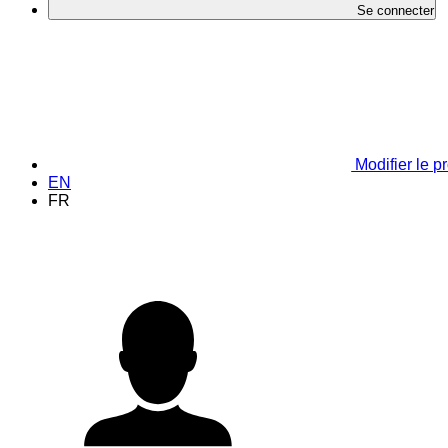
Se connecter
Modifier le pr
EN
FR