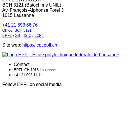
BCH 3121 (Batochime UNIL)
Av. François-Alphonse Forel 3
1015 Lausanne
+41 21 693 66 76
Office
:
BCH 3121
EPFL
›
SB
›
ISIC
›
LCPT
Site web:
https://lcpt.epfl.ch
Contact
EPFL CH-1015 Lausanne
+41 21 693 11 11
Follow EPFL on social media