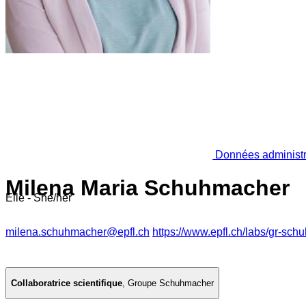
Données administr
Milena Maria Schuhmacher
Elle - She/her
milena.schuhmacher@epfl.ch
https://www.epfl.ch/labs/gr-sch
Collaboratrice scientifique
,
Groupe Schuhmacher