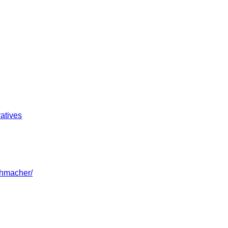
atives
uhmacher/