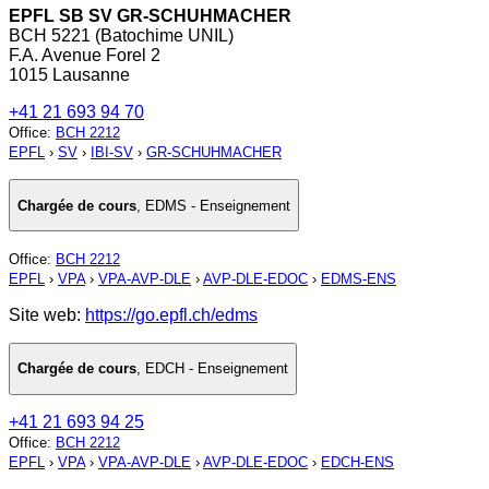
EPFL SB SV GR-SCHUHMACHER
BCH 5221 (Batochime UNIL)
F.A. Avenue Forel 2
1015 Lausanne
+41 21 693 94 70
Office
:
BCH 2212
EPFL
›
SV
›
IBI-SV
›
GR-SCHUHMACHER
Chargée de cours
,
EDMS - Enseignement
Office
:
BCH 2212
EPFL
›
VPA
›
VPA-AVP-DLE
›
AVP-DLE-EDOC
›
EDMS-ENS
Site web:
https://go.epfl.ch/edms
Chargée de cours
,
EDCH - Enseignement
+41 21 693 94 25
Office
:
BCH 2212
EPFL
›
VPA
›
VPA-AVP-DLE
›
AVP-DLE-EDOC
›
EDCH-ENS