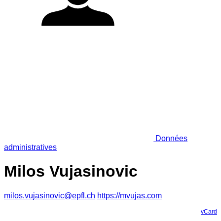
Données
administratives
Milos Vujasinovic
milos.vujasinovic@epfl.ch
https://mvujas.com
vCard