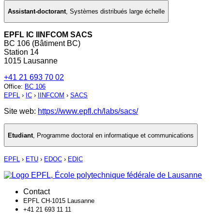
Assistant-doctorant
,
Systèmes distribués large échelle
EPFL IC IINFCOM SACS
BC 106 (Bâtiment BC)
Station 14
1015 Lausanne
+41 21 693 70 02
Office
:
BC 106
EPFL
›
IC
›
IINFCOM
›
SACS
Site web:
https://www.epfl.ch/labs/sacs/
Etudiant
,
Programme doctoral en informatique et communications
EPFL
›
ETU
›
EDOC
›
EDIC
Contact
EPFL CH-1015 Lausanne
+41 21 693 11 11