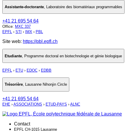
Assistante-doctorante
,
Laboratoire des biomatériaux programmables
+41 21 695 54 64
Office
:
MXC 337
EPFL
›
STI
›
IMX
›
PBL
Site web:
https://pbl.epfl.ch
Etudiante
,
Programme doctoral en biotechnologie et génie biologique
EPFL
›
ETU
›
EDOC
›
EDBB
Trésorière
,
Lausanne Nihonjin Circle
+41 21 695 54 64
EHE
›
ASSOCIATIONS
›
ETUD-PAYS
›
ALNC
Contact
EPFL CH-1015 Lausanne