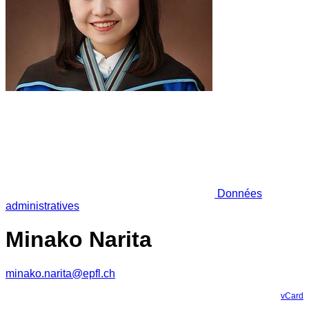
Données
administratives
Minako Narita
minako.narita@epfl.ch
vCard