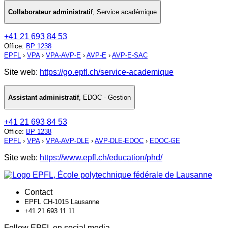
Collaborateur administratif
,
Service académique
+41 21 693 84 53
Office
:
BP 1238
EPFL
›
VPA
›
VPA-AVP-E
›
AVP-E
›
AVP-E-SAC
Site web:
https://go.epfl.ch/service-academique
Assistant administratif
,
EDOC - Gestion
+41 21 693 84 53
Office
:
BP 1238
EPFL
›
VPA
›
VPA-AVP-DLE
›
AVP-DLE-EDOC
›
EDOC-GE
Site web:
https://www.epfl.ch/education/phd/
Contact
EPFL CH-1015 Lausanne
+41 21 693 11 11
Follow EPFL on social media